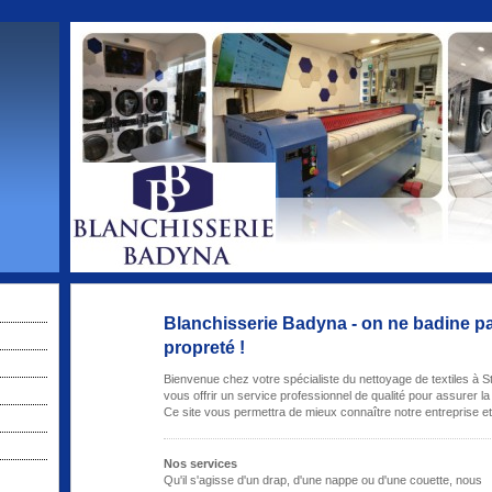
Blanchisserie Badyna - on ne badine pa
propreté !
Bienvenue chez votre spécialiste du nettoyage de textiles à St
vous offrir un service professionnel de qualité pour assurer la 
Ce site vous permettra de mieux connaître notre entreprise et
Nos services
Qu'il s'agisse d'un drap, d'une nappe ou d'une couette, nous