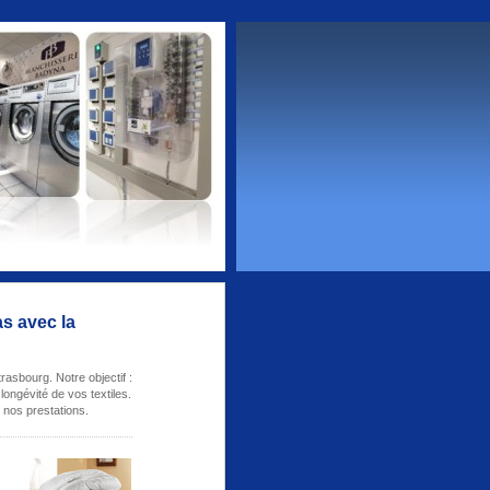
s avec la
rasbourg. Notre objectif :
longévité de vos textiles.
 nos prestations.