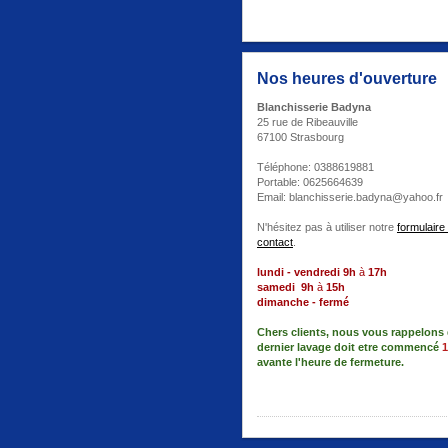
Nos heures d'ouverture
Blanchisserie Badyna
25 rue de Ribeauville
67100 Strasbourg
Téléphone: 0388619881
Portable: 0625664639
Email: blanchisserie.badyna@yahoo.fr
N'hésitez pas à utiliser notre
formulaire
contact
.
lundi - vendredi
9
h
à
17h
samedi
9
h
à
15h
dimanche - fermé
Chers clients, nous vous rappelons 
dernier lavage doit etre commencé
avante l'heure de fermeture.